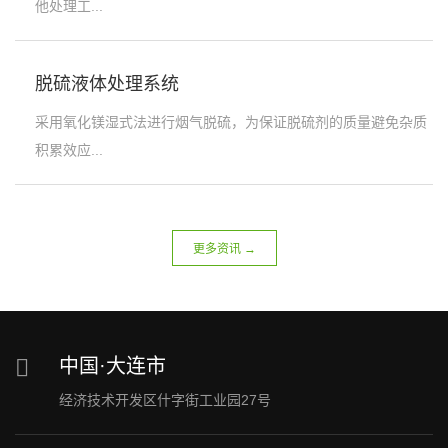
他处理工...
脱硫液体处理系统
采用氧化镁湿式法进行烟气脱硫，为保证脱硫剂的质量避免杂质
积累效应...
更多资讯 →
中国·大连市
经济技术开发区什字街工业园27号