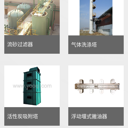
流砂过滤器
气体洗涤塔
活性炭吸附塔
浮动堰式撇油器